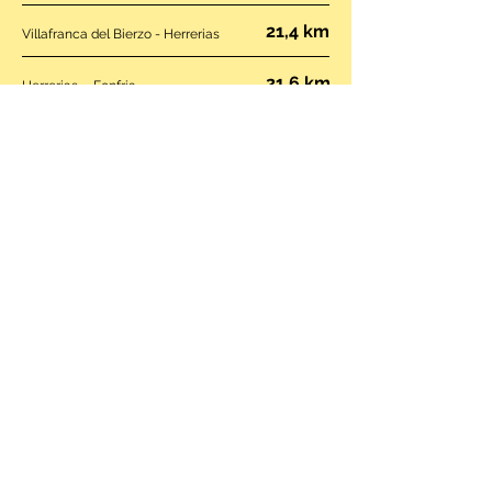
21,4 km
Villafranca del Bierzo - Herrerias
21,6 km
Herrerias - Fonfria
29 km
Fonfria - Sarria
31,4 km
Sarria - Gonzar
25km
Gonzar - Melide
31,5 km
Melide - Santa Irene
24,2 km
Santa Irene - Santiag0 de Compostela