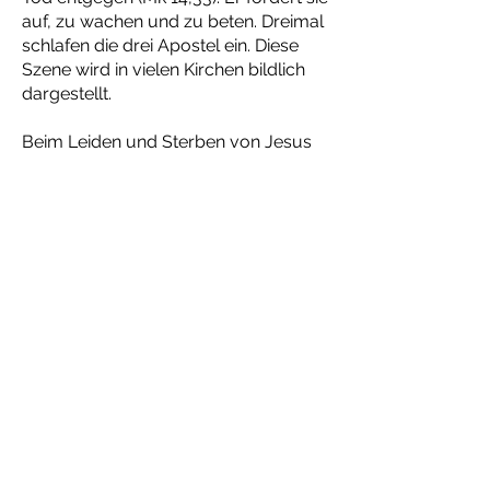
auf, zu wachen und zu beten. Dreimal
schlafen die drei Apostel ein. Diese
Szene wird in vielen Kirchen bildlich
dargestellt.
Beim Leiden und Sterben von Jesus
sind bekanntlich verschiedene Frauen
in der Nähe geblieben, aber keine
männlichen Jünger (außer Johannes).
Bei den Frauen war auch die Mutter
von Jakobus, Maria Salome
zusammen mit Maria Magdalena. (Mt
27,56; Mk 15,40)
Sie hilft auch mit, wohlriechende
Salben zu kaufen, um den Leichnam
Jesu einzubalsamieren (Mk 16,1-4). Sie
wird deshalb gerne zusammen mit
einem Ölgefäss abgebildet.