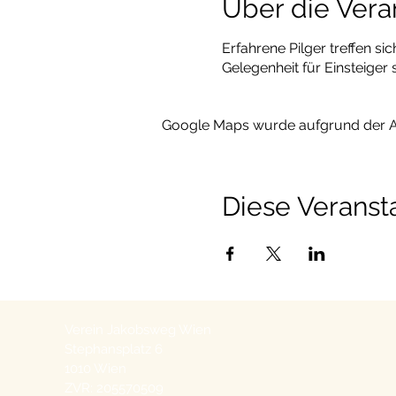
Über die Vera
Erfahrene Pilger treffen s
Gelegenheit für Einsteiger 
Google Maps wurde aufgrund der Ana
Diese Veransta
Verein Jakobsweg Wien
Stephansplatz 6
1010 Wien
ZVR: 205570509