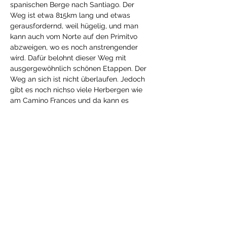
spanischen Berge nach Santiago. Der 
Weg ist etwa 815km lang und etwas 
gerausfordernd, weil hügelig, und man 
kann auch vom Norte auf den Primitvo 
abzweigen, wo es noch anstrengender 
wird. Dafür belohnt dieser Weg mit 
ausgergewöhnlich schönen Etappen. Der 
Weg an sich ist nicht überlaufen. Jedoch 
gibt es noch nichso viele Herbergen wie 
am Camino Frances und da kann es 
schon mal vorkommen, dass man in einer 
Pension oder in einem Hotel übernachten 
muss. Doch mehr Information gibt es bein 
Pilgertreffen.
Diese Veranstaltung teilen