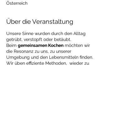
Österreich
Über die Veranstaltung
Unsere Sinne wurden durch den Alltag
getrübt, verstopft oder betäubt.
Beim
gemeinsamen Kochen
möchten wir
die Resonanz zu uns, zu unserer
Umgebung und den Lebensmitteln finden.
​Wir üben effiziente Methoden, wieder zu
"fühlen", Ballast loszulassen und sich neu
zu progammieren, damit man überwinden
kann, was einen zurückhält
Themen im Workshop
Wie werde ich wer ich wirklich bin
Gesünder im Geist durch
Bewusstwerdung
Diese Veranstaltung teilen
Gesünder im Körper durch “Fühlen
lernen”
Die Kraft der Gedanken