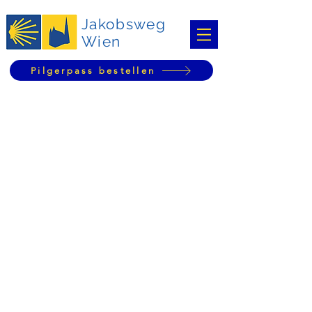
Jakobsweg
Wien
Pilgerpass bestellen
Ordnen nach
Filter
Alles löschen
Filter
Alles löschen
Artikel anzeigen
Artikel anzeigen
Beispielprodukt